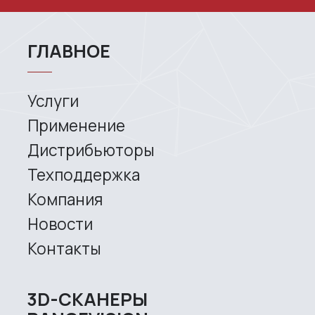
Company
News
Contacts
3D SCANNERS
Robotic Proton
Metrological PRIME
Metrological PRO II
Handheld laser Fenix
Handheld laser Helix
Universal Spectrum
Handheld Calibry
Handheld Calibry Mini
CONTACT US
+7 (499) 322 33 20