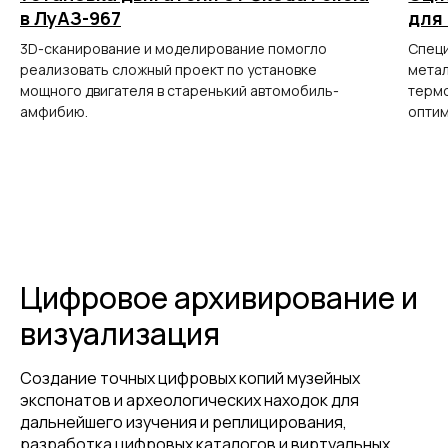
в ЛуАЗ-967
для
3D-сканирование и моделирование помогло
Специ
реализовать сложный проект по установке
метал
мощного двигателя в старенький автомобиль-
термо
амфибию.
оптим
Цифровое архивирование и
визуализация
Создание точных цифровых копий музейных
экспонатов и археологических находок для
дальнейшего изучения и реплицирования,
ГЛАВНОЕ
разработка цифровых каталогов и виртуальных