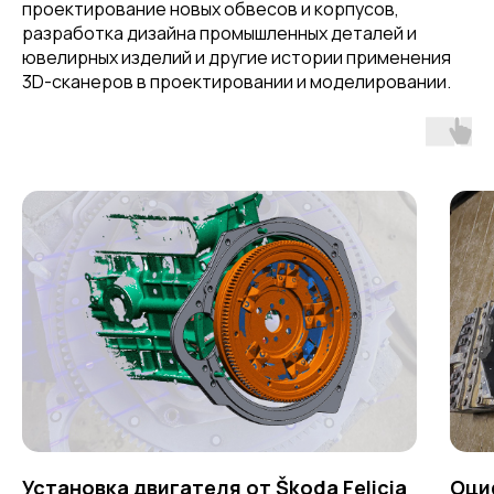
проектирование новых обвесов и корпусов,
разработка дизайна промышленных деталей и
ювелирных изделий и другие истории применения
3D-сканеров в проектировании и моделировании.
Установка двигателя от Škoda Felicia
Оци