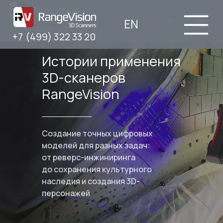
EN
RU
+7 (499) 322 33 20
+7 (499) 322 33 20
Истории применения
3D-сканеров
RangeVision
Создание точных цифровых
моделей для разных задач:
от реверс-инжиниринга
до сохранения культурного
наследия и создания 3D-
персонажей