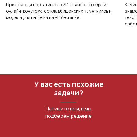
При помощи портативного 3D-сканера создали
Камин
Портативный Calibry Mini
онлайн-конструктор кладбищенских памятников и
знаме
модели для выточки на ЧПУ-станке.
текст
ИЗМЕРИТЕЛЬНОЕ
работ
ОБОРУДОВАНИЕ
Лазерные TLS и SLAM сканеры
Портативные измерительные
руки
Координатно-измерительные
машины
У вас есть похожие
СВЯЖИТЕСЬ С НАМИ
задачи?
+7 (499) 322 33 20
Напишите нам, и мы
info@rangevision.com
подберём решение
sales@rangevision.com
Москва, Вятская улица, 27, стр. 7