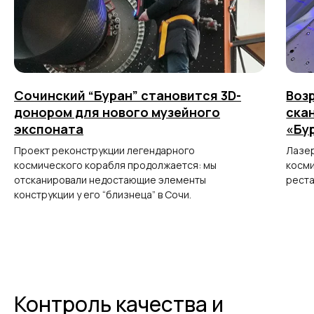
Сочинский “Буран” становится 3D-
Воз
донором для нового музейного
ска
экспоната
«Бу
Проект реконструкции легендарного
Лазер
космического корабля продолжается: мы
косми
отсканировали недостающие элементы
рест
конструкции у его “близнеца” в Сочи.
Контроль качества и