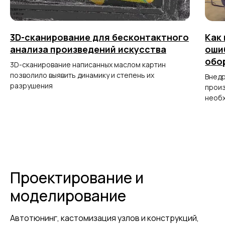
3D-сканирование для бесконтактного
Как
анализа произведений искусства
оши
обо
3D-сканирование написанных маслом картин
позволило выявить динамику и степень их
Внедр
разрушения
произ
необх
Проектирование и
моделирование
Автотюнинг, кастомизация узлов и конструкций,