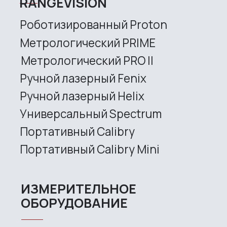
info@rangevision.com
sales@rangevision.com
Site map
Privacy policy
Copyright © 2026 RangeVision. All
rights reserved.
This is the official website of
RangeVision