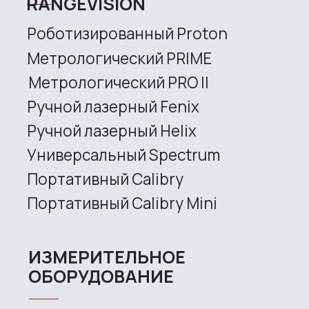
info@rangevision.com
sales@rangevision.com
Site map
Privacy policy
Copyright © 2026 RangeVision. All
rights reserved.
This is the official website of
RangeVision