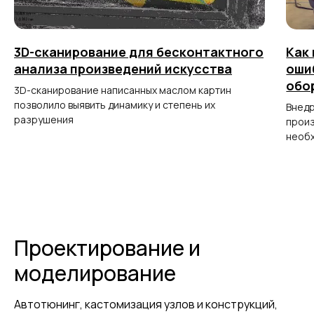
3D-сканирование для бесконтактного
Как
анализа произведений искусства
оши
обо
3D-сканирование написанных маслом картин
позволило выявить динамику и степень их
Внедр
разрушения
произ
необх
Проектирование и
моделирование
Автотюнинг, кастомизация узлов и конструкций,