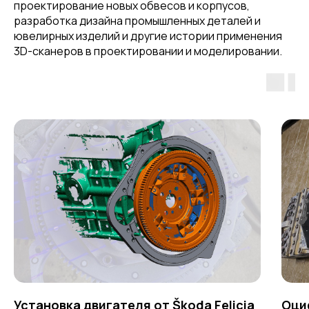
проектирование новых обвесов и корпусов,
разработка дизайна промышленных деталей и
ювелирных изделий и другие истории применения
3D-сканеров в проектировании и моделировании.
Установка двигателя от Škoda Felicia
Оци