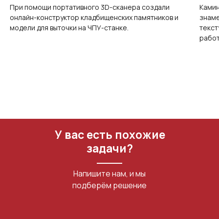
При помощи портативного 3D-сканера создали
Камин
Портативный Calibry Mini
онлайн-конструктор кладбищенских памятников и
знаме
модели для выточки на ЧПУ-станке.
текст
ИЗМЕРИТЕЛЬНОЕ
работ
ОБОРУДОВАНИЕ
Лазерные TLS и SLAM сканеры
Портативные измерительные
руки
Координатно-измерительные
машины
У вас есть похожие
СВЯЖИТЕСЬ С НАМИ
задачи?
+7 (499) 322 33 20
Напишите нам, и мы
info@rangevision.com
подберём решение
sales@rangevision.com
Москва, Вятская улица, 27, стр. 7