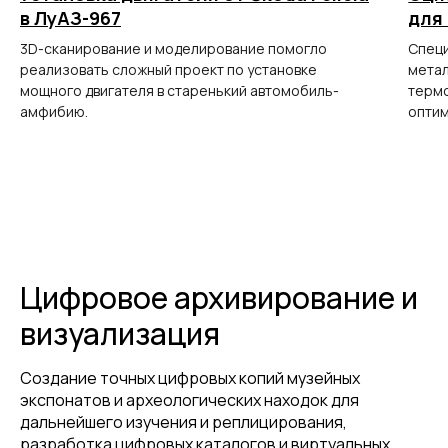
в ЛуАЗ-967
для
3D-сканирование и моделирование помогло
Специ
реализовать сложный проект по установке
метал
мощного двигателя в старенький автомобиль-
термо
амфибию.
оптим
Цифровое архивирование и
визуализация
Создание точных цифровых копий музейных
экспонатов и археологических находок для
дальнейшего изучения и реплицирования,
ГЛАВНОЕ
разработка цифровых каталогов и виртуальных