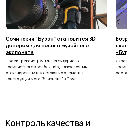
Сочинский “Буран” становится 3D-
Воз
донором для нового музейного
ска
экспоната
«Бу
Проект реконструкции легендарного
Лазер
космического корабля продолжается: мы
косми
отсканировали недостающие элементы
рест
конструкции у его “близнеца” в Сочи.
Контроль качества и