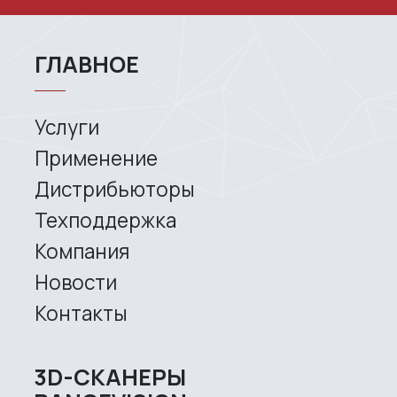
Company
News
Contacts
3D SCANNERS
Robotic Proton
Metrological PRIME
Metrological PRO II
Handheld laser Fenix
Handheld laser Helix
Universal Spectrum
Handheld Calibry
Handheld Calibry Mini
CONTACT US
+7 (499) 322 33 20