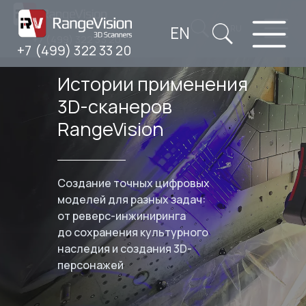
EN
RU
+7 (499) 322 33 20
+7 (499) 322 33 20
Истории применения
3D-сканеров
RangeVision
Создание точных цифровых
моделей для разных задач:
от реверс-инжиниринга
до сохранения культурного
наследия и создания 3D-
персонажей