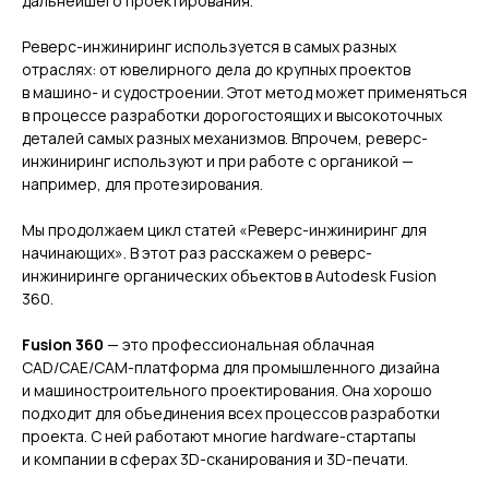
дальнейшего проектирования.
Реверс-инжиниринг используется в самых разных
отраслях: от ювелирного дела до крупных проектов
в машино- и судостроении. Этот метод может применяться
в процессе разработки дорогостоящих и высокоточных
деталей самых разных механизмов. Впрочем, реверс-
инжиниринг используют и при работе с органикой —
например, для протезирования.
Мы продолжаем цикл статей «Реверс-инжиниринг для
начинающих». В этот раз расскажем о реверс-
инжиниринге органических объектов в Autodesk Fusion
360.
Fusion 360
— это профессиональная облачная
CAD/CAE/CAM-платформа для промышленного дизайна
и машиностроительного проектирования. Она хорошо
подходит для объединения всех процессов разработки
проекта. С ней работают многие hardware-стартапы
и компании в сферах 3D-сканирования и 3D-печати.