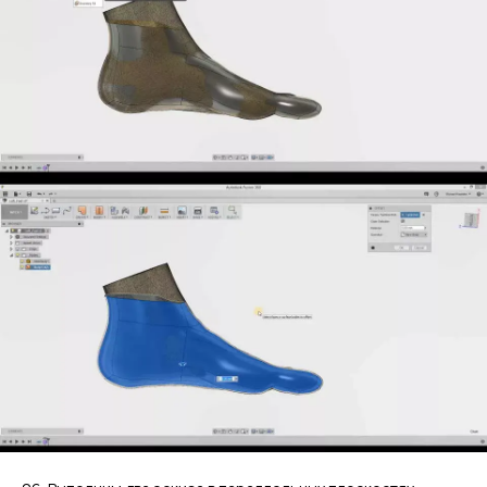
Компания
Новости
Контакты
3D-СКАНЕРЫ
RANGEVISION
Роботизированный Proton
Метрологический PRIME
Метрологический PRO II
Ручной лазерный Fenix
Ручной лазерный Helix
Универсальный Spectrum
Портативный Calibry
Портативный Calibry Mini
ИЗМЕРИТЕЛЬНОЕ
ОБОРУДОВАНИЕ