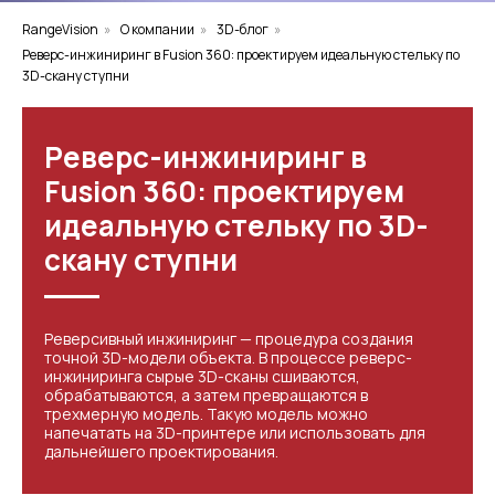
RangeVision
»
О компании
»
3D-блог
»
Реверс-инжиниринг в Fusion 360: проектируем идеальную стельку по
3D-скану ступни
Реверс-инжиниринг в
Fusion 360: проектируем
идеальную стельку по 3D-
скану ступни
Реверсивный инжиниринг — процедура создания
точной 3D-модели объекта. В процессе реверс-
инжиниринга сырые 3D-сканы сшиваются,
обрабатываются, а затем превращаются в
трехмерную модель. Такую модель можно
напечатать на 3D-принтере или использовать для
дальнейшего проектирования.