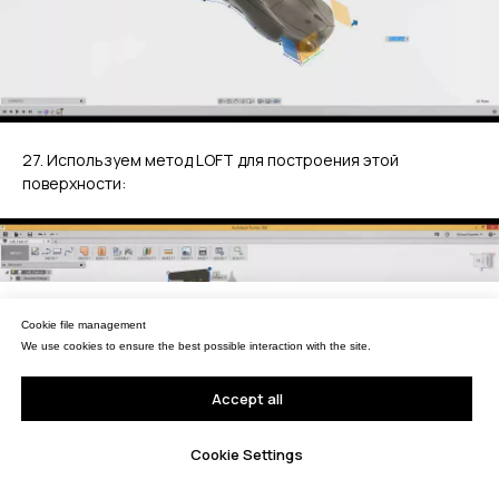
Portable measuring arms
Политика
Coordinate measuring machines
конфиденциальности
Copyright © 2026 RangeVision.
Все права защищены.
Это официальный сайт компании
RangeVision
27. Используем метод LOFT для построения этой
поверхности:
MAIN
Services
Application
Управление файлами cookies
Distributors
Cookie file management
Мы используем файлы cookie для обеспечения наилучшего взаимодействия с
Support
сайтом.
We use cookies to ensure the best possible interaction with the site.
Company
Принять все
Accept all
News
Contacts
Настройки Cookie
Cookie Settings
3D SCANNERS