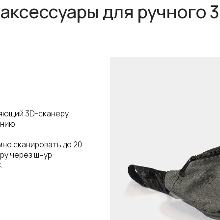
аксессуары для ручного 
ляющий 3D-сканеру
нию.
но сканировать до 20
ру через шнур-
.