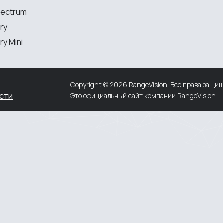
MEASURING EQUIPMENT
pectrum
ry
TLS and SLAM 3D Scanners
y Mini
Portable measuring arms
Coordinate measuring machines
Copyright © 2026 RangeVision. Все права защи
сти
Это официальный сайт компании RangeVision