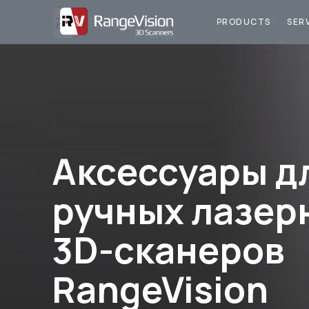
ПРОДУКЦИЯ
У
PRODUCTS
SER
Аксессуары д
ручных лазер
3D-сканеров
RangeVision