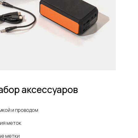
абор аксессуаров
мкой и проводом
тия меток
ые метки