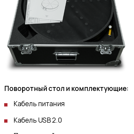
СВЯЖИТЕСЬ С НАМИ
+7 (499) 322 33 20
info@rangevision.com
sales@rangevision.com
Москва, Вятская улица, 27, стр. 7
Карта сайта
Политика
конфиденциальности
Copyright © 2026 RangeVision.
Все права защищены.
Это официальный сайт компании