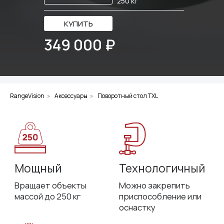
250 кг
КУПИТЬ
349 000 ₽
Мощный
Технологичный
Вращает объекты
Можно закрепить
массой до 250 кг
приспособление или
оснастку
RangeVision
»
Аксессуары
»
Поворотный стол TXL
Автоматический
Прочный
Синхронизируется
Выполнен из металла,
со сканером
гарантия 1 год