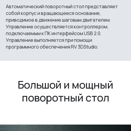
Автоматический поворотный стол представляет
собой корпус и вращающееся основание,
приводимое в движение шаговым двигателем.
Управление осуществляется контроллером,
подключаемым к ПК интерфейсом USB 2.0.
Управление выполняется при помощи
программного обеспечения RV 3DStudio.
Простое подключение
Большой и мощный
Всего два кабеля — питание и USB
к компьютеру.
поворотный стол