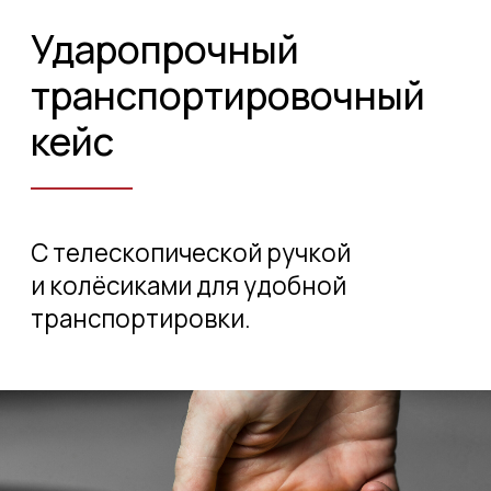
Вес стола, кг
30
Минимальный угол поворота, °
1
Питание, В
220
Рабочее напряжение, В
220
Материал корпуса
металл
Габариты транспортировочного
340 х 650 х
кейса, мм
670
Вес в транспортировочном
43
кейсе, кг