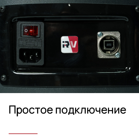
Автоматическое
вращение
Стол управляется программой RV
3D Studio, в которой задаются все
настройки — направление
и скорость вращения, угол
поворота, задержка перед сканом.
Встроенная управляющая плата с
открытой шиной даёт возможность