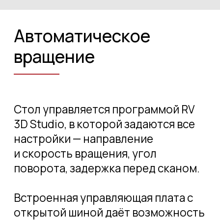
С телескопической ручкой
и колёсиками для удобной
транспортировки.
Технологичная
фиксация