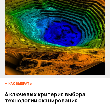
info@rangevision.com
sales@rangevision.com
Site map
Privacy policy
Copyright © 2026 RangeVision. All
rights reserved.
This is the official website of
RangeVision
— КАК ВЫБРАТЬ
4 ключевых критерия выбора
технологии сканирования