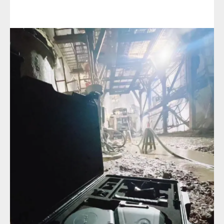
Услуги
Применение
Дистрибьюторы
Техподдержка
Компания
Новости
Контакты
3D-СКАНЕРЫ
RANGEVISION
Роботизированный Proton
Метрологический PRIME
Метрологический PRO II
Ручной лазерный Fenix
Ручной лазерный Helix
Универсальный Spectrum
Портативный Calibry