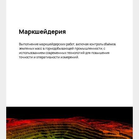
Company
News
Contacts
Маркшейдерия
3D SCANNERS
Выполнение маркшейдерских работ, включая контроль объёмов
Robotic Proton
земляных масс в горнодобывающей промышленности, с
использованием современных технологий для повышения
Metrological PRIME
точности и оперативности измерений.
Metrological PRO II
Handheld laser Fenix
Handheld laser Helix
Universal Spectrum
Handheld Calibry
Handheld Calibry Mini
CONTACT US
+7 (499) 322 33 20