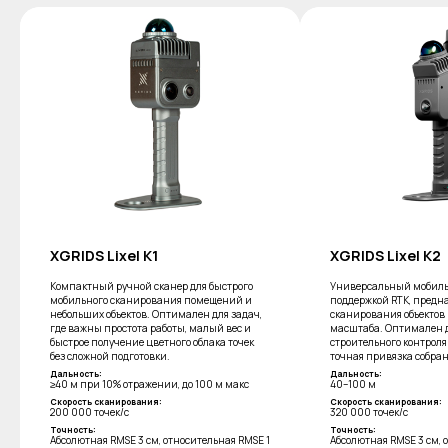
XGRIDS Lixel K1
XGRIDS Lixel K2
Компактный ручной сканер для быстрого
Универсальный мобиль
мобильного сканирования помещений и
поддержкой RTK, пред
небольших объектов. Оптимален для задач,
сканирования объектов 
где важны простота работы, малый вес и
масштаба. Оптимален д
быстрое получение цветного облака точек
строительного контроля
без сложной подготовки.
точная привязка собра
Дальность:
Дальность:
≥40 м при 10% отражении, до 100 м макс
40–100 м
Скорость сканирования:
Скорость сканирования:
200 000 точек/с
320 000 точек/с
Точность:
Точность:
Абсолютная RMSE 3 см, относительная RMSE 1
Абсолютная RMSE 3 см, 