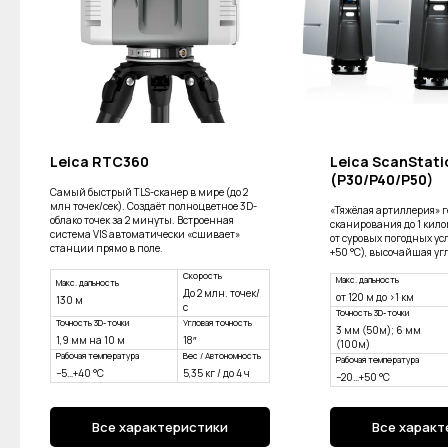
Leica RTC360
Leica ScanStati
(P30/P40/P50)
Самый быстрый TLS-сканер в мире (до 2
млн точек/сек). Создаёт полноцветное 3D-
«Тяжёлая артиллерия» г
облако точек за 2 минуты. Встроенная
сканирования до 1 кило
система VIS автоматически «сшивает»
от суровых погодных усл
станции прямо в поле.
+50 °C), высочайшая уг
Скорость
Макс. дальность
Макс. дальность
До 2 млн. точек/
от 120 м до >1 км
130 м
с
Точность 3D-точки
Точность 3D-точки
Угловая точность
3 мм (50м); 6 мм
1,9 мм на 10 м
18″
(100м)
Рабочая температура
Вес / Автономность
Рабочая температура
−5…+40 °C
5,35 кг / до 4 ч
−20…+50 °C
Все характеристики
Все характ