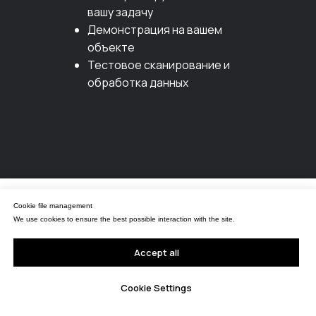
вашу задачу
Демонстрация на вашем
объекте
Тестовое сканирование и
обработка данных
Управление файлами cookies
Cookie file management
Мы используем файлы cookie для обеспечения наилучшего взаимодействия с
сайтом.
We use cookies to ensure the best possible interaction with the site.
Принять все
Accept all
Настройки Cookie
Cookie Settings