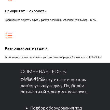
Приоритет — скорость
Если важнее скорость, охват и работа в сложных условиях, ваш выбор — SLAM.
Разноплановые задачи
Если задачи разноплановые — рассмотрите гибридный комплект из TLS и SLAM.
СОМНЕВАЕТЕСЬ В
ВЫБОРЕ?
Оставьте заявку, и наши инженеры
разберут вашу задачу. Подберём
оптимальный сканер или комплект.
Подбор оборудования под