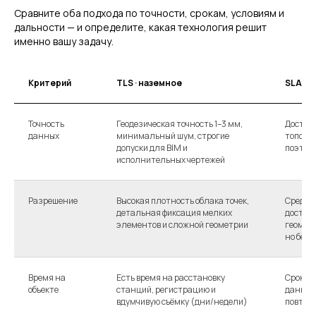
Сравните оба подхода по точности, срокам, условиям и
дальности — и определите, какая технология решит
именно вашу задачу.
Критерий
TLS · наземное
SLAM ·
Точность
Геодезическая точность 1–3 мм,
Достато
данных
минимальный шум, строгие
топогра
допуски для BIM и
поэтаж
исполнительных чертежей
Разрешение
Высокая плотность облака точек,
Средняя
детальная фиксация мелких
достат
элементов и сложной геометрии
геометр
но без 
Время на
Есть время на расстановку
Сроки с
объекте
станций, регистрацию и
данные 
вдумчивую съёмку (дни/недели)
повтор