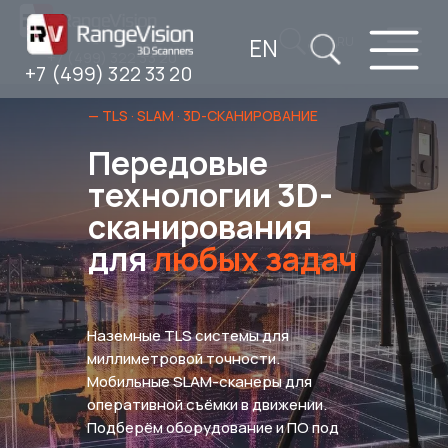
EN
RU
+7 (499) 322 33 20
+7 (499) 322 33 20
— TLS · SLAM · 3D-СКАНИРОВАНИЕ
Передовые
технологии 3D-
сканирования
для
любых задач
Наземные TLS системы для
миллиметровой точности.
Мобильные SLAM-сканеры для
оперативной съёмки в движении.
Подберём оборудование и ПО под