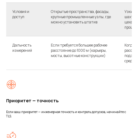
Условия и
Открытые пространства, фасады,
Узкие к
доступ
крупные промышленные узлы, где
шахты, 
можно установить штатив
цеха, о
процес
Дальность
Если требуется большее рабочее
Когда 
измерений
расстояние до 1000 м (карьеры,
расстоя
мосты, высотные конструкции)
подзем
среда)
Приоритет — точность
Если ваш приоритет — инженерная точность и контроль допусков, начинайте с
TLS.