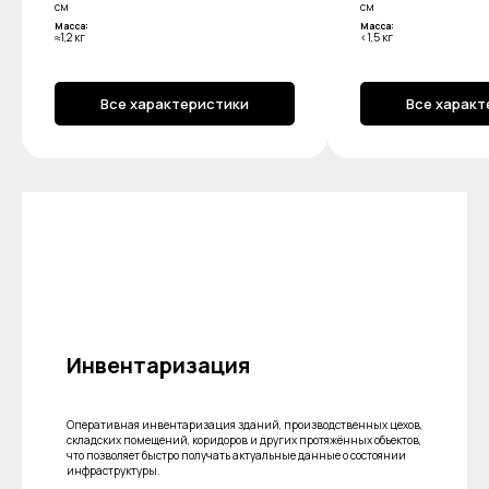
см
см
Масса:
Масса:
≈1,2 кг
<1,5 кг
Все характеристики
Все характ
Инвентаризация
Оперативная инвентаризация зданий, производственных цехов,
складских помещений, коридоров и других протяжённых объектов,
что позволяет быстро получать актуальные данные о состоянии
инфраструктуры.