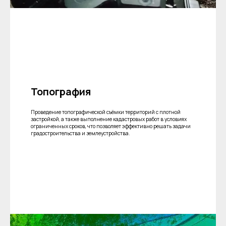
Портативный Calibry Mini
ИЗМЕРИТЕЛЬНОЕ
ОБОРУДОВАНИЕ
Лазерные TLS и SLAM сканеры
Портативные измерительные
Топография
руки
Координатно-измерительные
Проведение топографической съёмки территорий с плотной
машины
застройкой, а также выполнение кадастровых работ в условиях
ограниченных сроков, что позволяет эффективно решать задачи
градостроительства и землеустройства.
СВЯЖИТЕСЬ С НАМИ
+7 (499) 322 33 20
info@rangevision.com
sales@rangevision.com
Москва, Вятская улица, 27, стр. 7