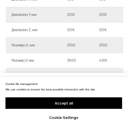
Диапазон Y, мм
2010
2510
Диапазон Z, мм
1205
1205
Размер LX, мм
2550
2550
Размер LY, мм
3600
4100
Размер LZ, мм
4100
4100
Управление файлами cookies
Cookie file management
Мы используем файлы cookie для обеспечения наилучшего взаимодействия с
сайтом.
We use cookies to ensure the best possible interaction with the site.
Масса, кг
11000
12500
Принять все
Accept all
Макс. масса детали, кг
3600
3800
Настройки Cookie
Cookie Settings
MPE E, мкм
2.6+L/450
2.6+L/450