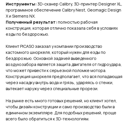
Инструменты:
3D-сканер Calibry, 3D-принтер Designer XL,
программное обеспечение Calibry Nest, Geomagic Design
X и Siemens NX.
Полученный результат:
полностью рабочая
конструкция, которая отлично показала себя в условиях
езды по бездорожью.
Клиент PICASO заказал у компании производство
кастомного шноркеля, который нужен для езды по
бездорожью. Основной задачей выведенного
воздухозабора является защита двигателя от гидроудара,
что может привести к серьезной поломке мотора.
Конструкция шноркеля предполагает, что вся попадающая
через насадку внутрь вода и грязь, ударяясь о стенки,
вытекает наружу через специальные прорези.
На рынке есть много готовых решений, но клиент хотел,
чтобы дизайн конструкции и само производство были в
единичном экземпляре. Для подобных решений, проще
всего было обратиться к 3D-технологиям.