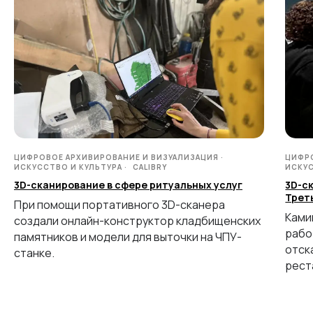
3D SCANNERS
Robotic Proton
Metrological PRIME
Metrological PRO II
Handheld laser Fenix
Handheld laser Helix
Universal Spectrum
ЦИФРОВОЕ АРХИВИРОВАНИЕ И ВИЗУАЛИЗАЦИЯ
ЦИФРО
ИСКУССТВО И КУЛЬТУРА
CALIBRY
ИСКУС
Handheld Calibry
3D-сканирование в сфере ритуальных услуг
3D-с
Handheld Calibry Mini
Трет
При помощи портативного 3D-сканера
Ками
создали онлайн-конструктор кладбищенских
CONTACT US
рабо
памятников и модели для выточки на ЧПУ-
отск
станке.
+7 (499) 322 33 20
рест
info@rangevision.com
sales@rangevision.com