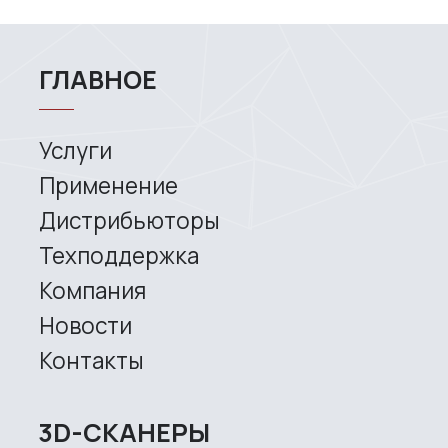
Site map
Privacy policy
Copyright © 2026 RangeVision. All
rights reserved.
This is the official website of
RangeVision