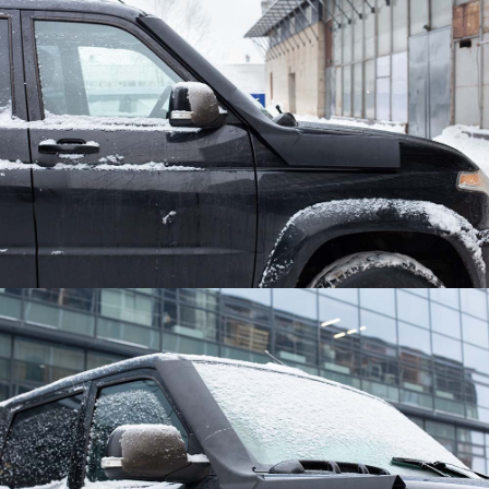
Применение
Дистрибьюторы
Техподдержка
Компания
Новости
Контакты
3D-СКАНЕРЫ
RANGEVISION
Роботизированный Proton
Метрологический PRIME
Метрологический PRO II
Ручной лазерный Fenix
Ручной лазерный Helix
Универсальный Spectrum
Портативный Calibry
Портативный Calibry Mini