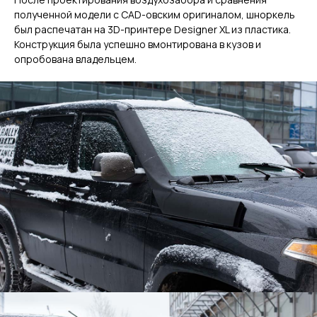
полученной модели с CAD-овским оригиналом, шноркель
был распечатан на 3D-принтере Designer XL из пластика.
Конструкция была успешно вмонтирована в кузов и
опробована владельцем.
ГЛАВНОЕ
Услуги