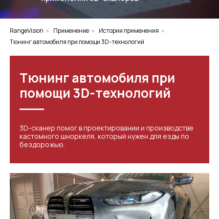
RangeVision
»
Применение
»
Истории применения
»
Тюнинг автомобиля при помощи 3D-технологий
Тюнинг автомобиля при
помощи 3D-технологий
3D-сканер помог в проектировании и производстве
кастомного шноркеля, который нужен для езды по
бездорожью.