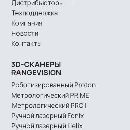
+7 (499) 322 33 20
info@rangevision.com
sales@rangevision.com
Site map
Privacy policy
Copyright © 2026 RangeVision. All
rights reserved.
This is the official website of
RangeVision