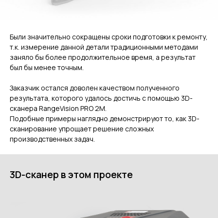
ГЛАВНОЕ
Были значительно сокращены сроки подготовки к ремонту,
Услуги
т.к. измерение данной детали традиционными методами
Применение
заняло бы более продолжительное время, а результат
Дистрибьюторы
был бы менее точным.
Техподдержка
Заказчик остался доволен качеством полученного
Компания
результата, которого удалось достичь с помощью 3D-
Новости
сканера RangeVision PRO 2M.
Контакты
Подобные примеры наглядно демонстрируют то, как 3D-
сканирование упрощает решение сложных
3D-СКАНЕРЫ
производственных задач.
RANGEVISION
Роботизированный Proton
3D-сканер в этом проекте
Метрологический PRIME
Метрологический PRO II
Ручной лазерный Fenix
Ручной лазерный Helix