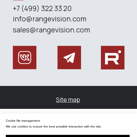
Управление файлами cookies
Cookie file management
Мы используем файлы cookie для обеспечения наилучшего взаимодействия с
сайтом.
We use cookies to ensure the best possible interaction with the site.