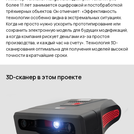
более 11 лет занимается оцифровкой и постобработкой
трёхмерных объектов. Он отмечает: «Эффективность
технологии особенно видна в экстремальных ситуациях.
Когда не просто нужно ускорить прототипирование или
ГЛАВНОЕ
сохранить электронную модель для будущих модификаций,
а когда компания рискует деньгами из-за простоя
Услуги
производства, и каждый час на счету». Технология 3D-
сканирования оптимальна для получения моделей высокой
Применение
точности в кратчайшие сроки.
Дистрибьюторы
Техподдержка
Компания
3D-сканер в этом проекте
Новости
Контакты
3D-СКАНЕРЫ
RANGEVISION
Роботизированный Proton
Метрологический PRIME
Метрологический PRO II