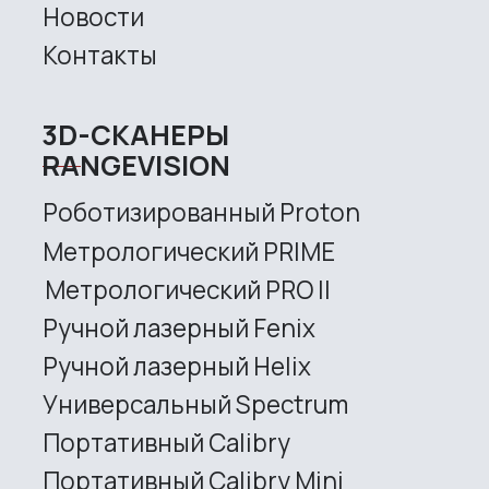
CONTACT US
+7 (499) 322 33 20
info@rangevision.com
sales@rangevision.com
Site map
Privacy policy
Copyright © 2026 RangeVision. All
rights reserved.
This is the official website of
RangeVision