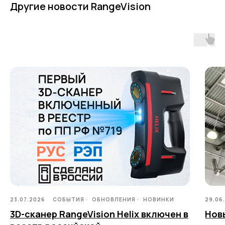
Другие новости RangeVision
Услуги
Применение
Дистрибьюторы
Техподдержка
Компания
Новости
Контакты
3D-СКАНЕРЫ
RANGEVISION
Роботизированный Proton
Метрологический PRIME
Метрологический PRO II
Ручной лазерный Fenix
Ручной лазерный Helix
23.07.2026
СОБЫТИЯ
ОБНОВЛЕНИЯ
НОВИНКИ
29.06
Универсальный Spectrum
3D-сканер RangeVision Helix включен в
Нов
Портативный Calibry