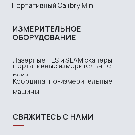
Company
News
Contacts
3D SCANNERS
Robotic Proton
Metrological PRIME
Metrological PRO II
Handheld laser Fenix
Handheld laser Helix
Universal Spectrum
Handheld Calibry
Handheld Calibry Mini
CONTACT US
+7 (499) 322 33 20
info@rangevision.com