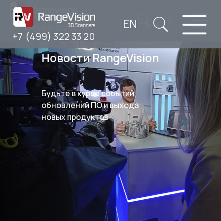
EN
RU
+7 (499) 322 33 20
+7 (499) 322 33 20
Новости RangeVision
Будьте в курсе событий,
обновлений ПО и выхода
новых продуктов