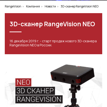
RangeVision
»
Компания
»
Новости
»
3D-сканер RangeVision NEO
3D-сканер RangeVision NEO
16 декабря 2019 г. - старт продаж нового 3D-сканера
RangeVision NEO в России.