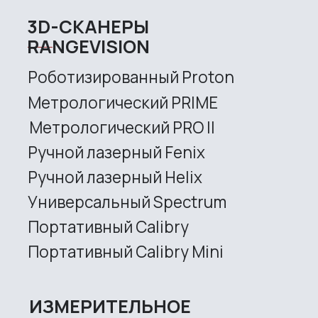
Все права защищены.
Это официальный сайт компании
RangeVision
MAIN
Services
Application
Distributors
Support
Company
News
Contacts
3D SCANNERS
Robotic Proton
Metrological PRIME
Metrological PRO II