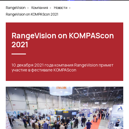
RangeVision
»
Компания
»
Новости
»
RangeVision on KOMPAScon 2021
RangeVision on KOMPAScon
2021
10 декабря 2021 года компания RangeVision примет
участие в фестивале KOMPAScon