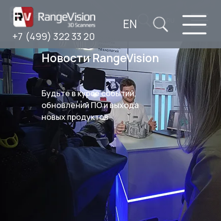
EN
RU
+7 (499) 322 33 20
+7 (499) 322 33 20
Новости RangeVision
Будьте в курсе событий,
обновлений ПО и выхода
новых продуктов