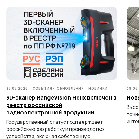
3D-СКАНЕРЫ
RANGEVISION
Роботизированный Proton
Метрологический PRIME
Метрологический PRO II
Ручной лазерный Fenix
Ручной лазерный Helix
Универсальный Spectrum
Портативный Calibry
Портативный Calibry Mini
23.07.2026
СОБЫТИЯ
ОБНОВЛЕНИЯ
НОВИНКИ
29.06
ИЗМЕРИТЕЛЬНОЕ
3D-сканер RangeVision Helix включен в
Нов
ОБОРУДОВАНИЕ
реестр российской
Высо
радиоэлектронной продукции
точн
Лазерные TLS и SLAM сканеры
инте
Государственный статус подтверждает
Портативные измерительные
российскую разработку и производство
руки
Координатно-измерительные
устройства, включая собственную