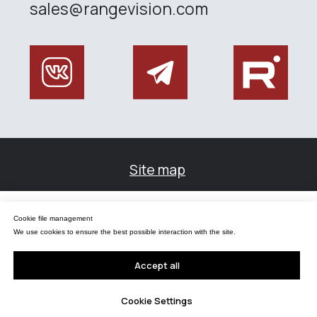
Управление файлами cookies
Cookie file management
Мы используем файлы cookie для обеспечения наилучшего взаимодействия с
сайтом.
We use cookies to ensure the best possible interaction with the site.
Принять все
Accept all
Настройки Cookie
Cookie Settings