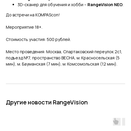
3D-сканер для обучения и хобби –
RangeVision NEO
.
До встречи на KOMPAScon!
Мероприятие 18+.
Стоимость участия: 500 рублей.
Место проведения: Москва, Спартаковский переулок 2с1,
подъезд №7, пространство ВЕСНА, м. Красносельская (5
мин), м. Бауманская (7 мин), м. Комсомольская (12 мин).
ГЛАВНОЕ
Услуги
Применение
Дистрибьюторы
Другие новости RangeVision
Техподдержка
Компания
Новости
Контакты