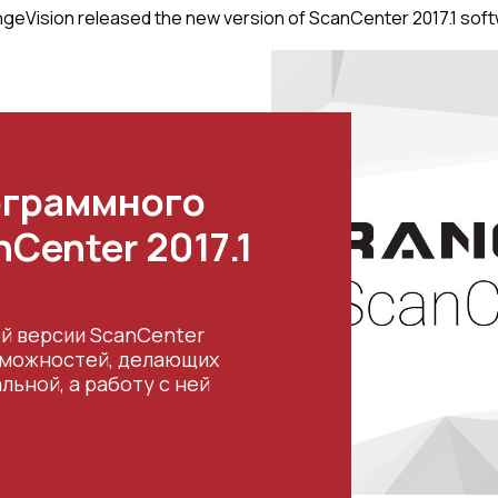
geVision released the new version of ScanCenter 2017.1 sof
ограммного
Center 2017.1
й версии ScanCenter
озможностей, делающих
ьной, а работу с ней