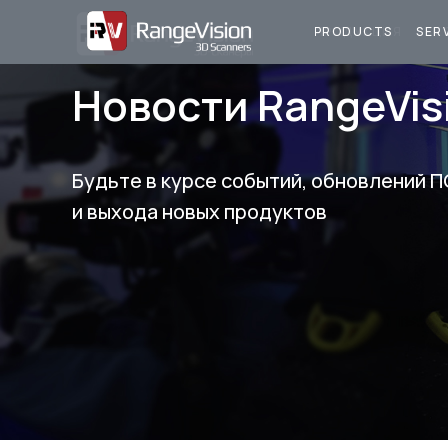
ПРОДУКЦИЯ
У
PRODUCTS
SER
Новости RangeVis
Будьте в курсе событий, обновлений П
и выхода новых продуктов