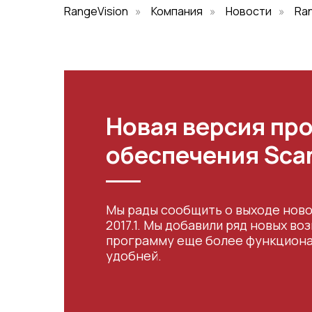
RangeVision
»
Компания
»
Новости
»
Ran
Новая версия пр
обеспечения Scan
Мы рады сообщить о выходе ново
2017.1. Мы добавили ряд новых в
программу еще более функционал
удобней.