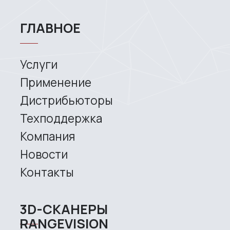
Services
Application
Distributors
Support
Company
News
Contacts
3D SCANNERS
Robotic Proton
Metrological PRIME
Metrological PRO II
Handheld laser Fenix
Handheld laser Helix
Universal Spectrum
Handheld Calibry
Handheld Calibry Mini