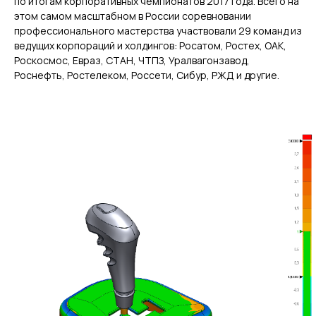
по итогам корпоративных чемпионатов 2017 года. Всего на
этом самом масштабном в России соревновании
профессионального мастерства участвовали 29 команд из
ведущих корпораций и холдингов: Росатом, Ростех, ОАК,
Роскосмос, Евраз, СТАН, ЧТПЗ, Уралвагонзавод,
ГЛАВНОЕ
Роснефть, Ростелеком, Россети, Сибур, РЖД и другие.
Услуги
Применение
Дистрибьюторы
Техподдержка
Компания
Новости
Контакты
3D-СКАНЕРЫ
RANGEVISION
Роботизированный Proton
Метрологический PRIME