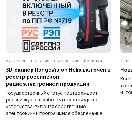
+7 (499) 322 33 20
info@rangevision.com
sales@rangevision.com
Москва, Вятская улица, 27, стр. 7
MEASURING EQUIPMENT
23.07.2026
СОБЫТИЯ
ОБНОВЛЕНИЯ
НОВИНКИ
29.06
TLS and SLAM 3D Scanners
Карта сайта
3D-сканер RangeVision Helix включен в
Нов
Portable measuring arms
Политика
реестр российской
Coordinate measuring machines
Высо
конфиденциальности
радиоэлектронной продукции
точн
инте
Государственный статус подтверждает
Copyright © 2026 RangeVision.
Все права защищены.
российскую разработку и производство
Это официальный сайт компании
устройства, включая собственную
RangeVision
электронику и программное обеспечение.
MAIN