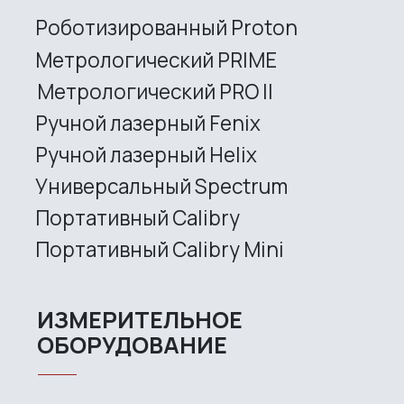
CONTACT US
+7 (499) 322 33 20
info@rangevision.com
sales@rangevision.com
Site map
Privacy policy
Copyright © 2026 RangeVision. All
rights reserved.
This is the official website of
RangeVision