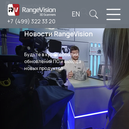
EN
RU
+7 (499) 322 33 20
+7 (499) 322 33 20
Новости RangeVision
Будьте в курсе событий,
обновлений ПО и выхода
новых продуктов