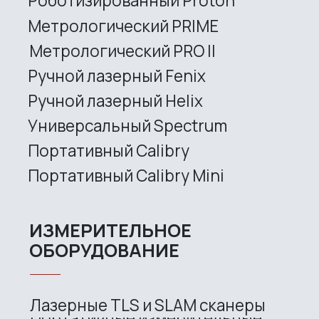
Support
Company
News
Contacts
3D SCANNERS
Robotic Proton
Metrological PRIME
Metrological PRO II
Handheld laser Fenix
Handheld laser Helix
Universal Spectrum
Handheld Calibry
Handheld Calibry Mini
CONTACT US