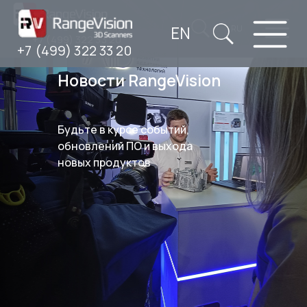
EN
RU
+7 (499) 322 33 20
+7 (499) 322 33 20
Новости RangeVision
Будьте в курсе событий,
обновлений ПО и выхода
новых продуктов