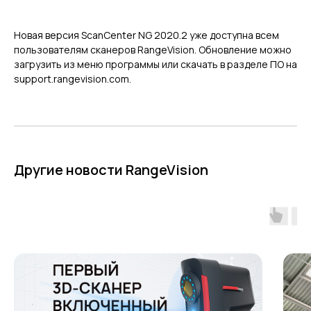
ГЛАВНОЕ
Новая версия ScanCenter NG 2020.2 уже доступна всем
Услуги
пользователям сканеров RangeVision. Обновление можно
Применение
загрузить из меню программы или скачать в разделе ПО на
support.rangevision.com.
Дистрибьюторы
Техподдержка
Компания
Новости
Контакты
Другие новости RangeVision
3D-СКАНЕРЫ
RANGEVISION
Роботизированный Proton
Метрологический PRIME
Метрологический PRO II
Ручной лазерный Fenix
Ручной лазерный Helix
Универсальный Spectrum