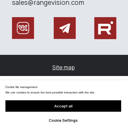
Управление файлами cookies
Cookie file management
Мы используем файлы cookie для обеспечения наилучшего взаимодействия с
сайтом.
We use cookies to ensure the best possible interaction with the site.
Принять все
Accept all
Настройки Cookie
Cookie Settings