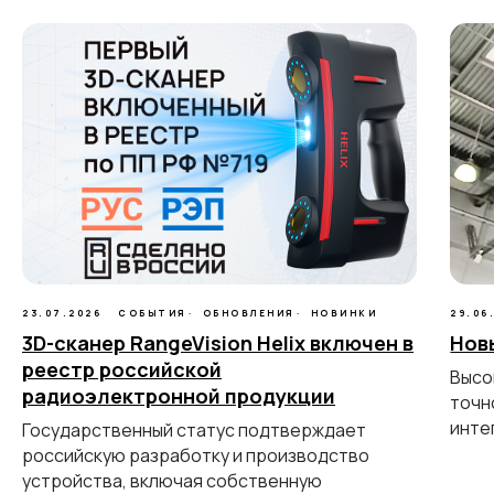
ГЛАВНОЕ
Услуги
Применение
Дистрибьюторы
Техподдержка
Компания
Новости
Контакты
3D-СКАНЕРЫ
23.07.2026
СОБЫТИЯ
ОБНОВЛЕНИЯ
НОВИНКИ
29.06
RANGEVISION
3D-сканер RangeVision Helix включен в
Нов
Роботизированный Proton
реестр российской
Высо
Метрологический PRIME
радиоэлектронной продукции
точн
Метрологический PRO II
инте
Государственный статус подтверждает
Ручной лазерный Fenix
российскую разработку и производство
Ручной лазерный Helix
устройства, включая собственную