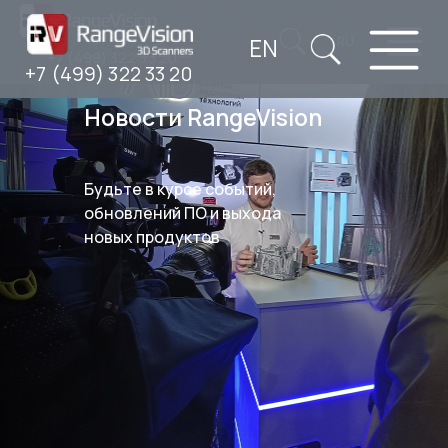
EN
RU
+7 (499) 322 33 20
+7 (499) 322 33 20
Новости RangeVision
Будьте в курсе событий,
обновлений ПО и выхода
новых продуктов