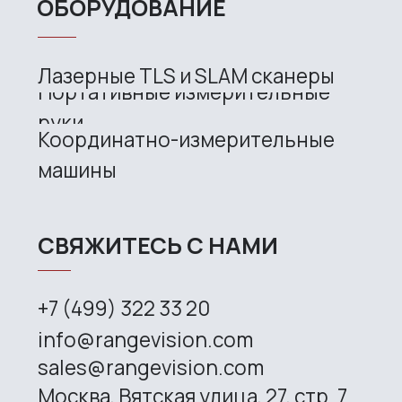
Support
Company
News
Contacts
3D SCANNERS
Robotic Proton
Metrological PRIME
Metrological PRO II
Handheld laser Fenix
Handheld laser Helix
Universal Spectrum
Handheld Calibry
Handheld Calibry Mini
CONTACT US