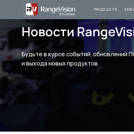
ПРОДУКЦИЯ
У
PRODUCTS
SER
Новости RangeVis
Будьте в курсе событий, обновлений П
и выхода новых продуктов