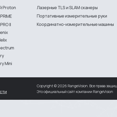
 Proton
Лазерные TLS и SLAM сканеры
Портативные измерительные руки
 PRIME
Координатно-измерительные машины
RO II
enix
elix
MEASURING EQUIPMENT
pectrum
ry
TLS and SLAM 3D Scanners
y Mini
Portable measuring arms
Coordinate measuring machines
Copyright © 2026 RangeVision. Все права защи
сти
Это официальный сайт компании RangeVision