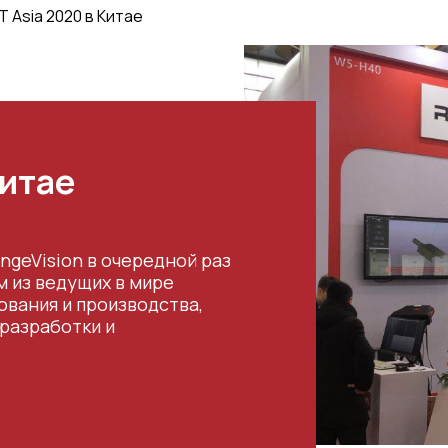
 Asia 2020 в Китае
Китае
ngeVision в очередной раз
м из ведущих в мире
ования и производства,
разработки и