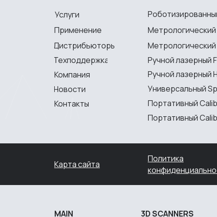
Роботизированный
Услуги
Применение
Метрологический
Дистрибьюторы
Метрологический P
Техподдержка
Ручной лазерный F
Ручной лазерный H
Компания
Универсальный S
Новости
Портативный Calib
Контакты
Портативный Calibr
Политика
Карта сайта
конфиденциально
MAIN
3D SCANNERS