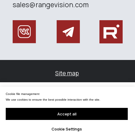
Управление файлами cookies
Cookie file management
Мы используем файлы cookie для обеспечения наилучшего взаимодействия с
сайтом.
We use cookies to ensure the best possible interaction with the site.
Принять все
Accept all
Настройки Cookie
Cookie Settings