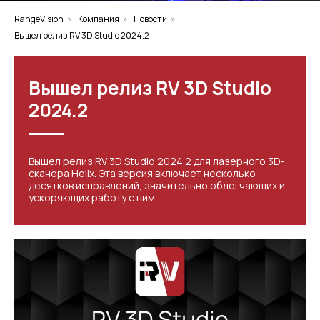
RangeVision
»
Компания
»
Новости
»
Вышел релиз RV 3D Studio 2024.2
Вышел релиз RV 3D Studio
2024.2
Вышел релиз RV 3D Studio 2024.2 для лазерного 3D-
сканера Helix. Эта версия включает несколько
десятков исправлений, значительно облегчающих и
ускоряющих работу с ним.