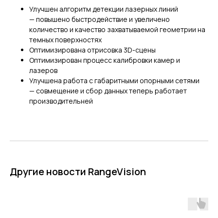
Улучшен алгоритм детекции лазерных линий
— повышено быстродействие и увеличено
количество и качество захватываемой геометрии на
темных поверхностях
ГЛАВНОЕ
Оптимизирована отрисовка 3D-сцены
Оптимизирован процесс калибровки камер и
лазеров
Услуги
Улучшена работа с габаритными опорными сетями
Применение
— совмещение и сбор данных теперь работает
Дистрибьюторы
производительней
Техподдержка
Компания
Новости
Контакты
3D-СКАНЕРЫ
Другие новости RangeVision
RANGEVISION
Роботизированный Proton
Метрологический PRIME