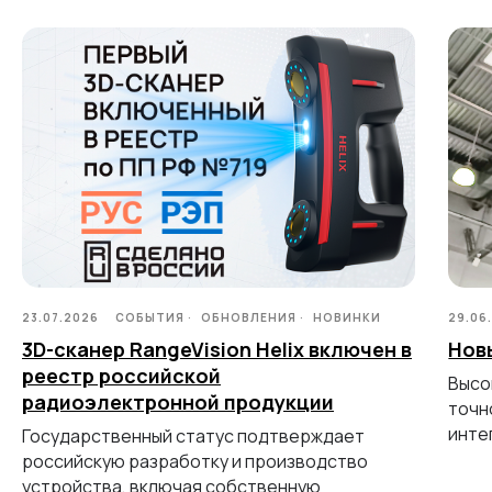
Метрологический PRO II
Ручной лазерный Fenix
Ручной лазерный Helix
Универсальный Spectrum
Портативный Calibry
Портативный Calibry Mini
ИЗМЕРИТЕЛЬНОЕ
ОБОРУДОВАНИЕ
Лазерные TLS и SLAM сканеры
Портативные измерительные
23.07.2026
СОБЫТИЯ
ОБНОВЛЕНИЯ
НОВИНКИ
29.06
руки
Координатно-измерительные
3D-сканер RangeVision Helix включен в
Нов
машины
реестр российской
Высо
радиоэлектронной продукции
точн
СВЯЖИТЕСЬ С НАМИ
инте
Государственный статус подтверждает
российскую разработку и производство
+7 (499) 322 33 20
устройства, включая собственную