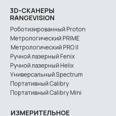
Services
Application
Distributors
Support
Company
News
Contacts
3D SCANNERS
Robotic Proton
Metrological PRIME
Metrological PRO II
Handheld laser Fenix
Handheld laser Helix
Universal Spectrum
Handheld Calibry
Handheld Calibry Mini