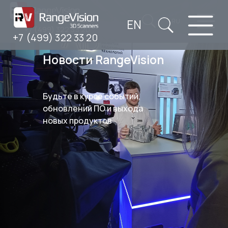
EN
RU
+7 (499) 322 33 20
+7 (499) 322 33 20
Новости RangeVision
Будьте в курсе событий,
обновлений ПО и выхода
новых продуктов