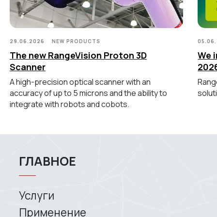
ИЗМЕРИТЕЛЬНОЕ
ОБОРУДОВАНИЕ
Лазерные TLS и SLAM сканеры
29.06.2026
NEW PRODUCTS
05.06
Портативные измерительные
The new RangeVision Proton 3D
We i
руки
Координатно-измерительные
Scanner
202
машины
A high-precision optical scanner with an
Range
accuracy of up to 5 microns and the ability to
solut
СВЯЖИТЕСЬ С НАМИ
integrate with robots and cobots.
+7 (499) 322 33 20
info@rangevision.com
sales@rangevision.com
Москва, Вятская улица, 27, стр. 7
MEASURING EQUIPMENT