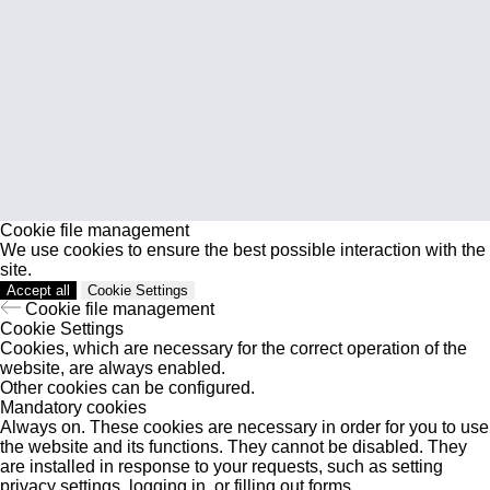
Site map
sales@rangevision.com
Privacy policy
Москва, Вятская улица, 27, стр. 7
Copyright © 2026 RangeVision. All
info@rangevision.com
rights reserved.
This is the official website of
+7 (499) 322 33 20
RangeVision
СВЯЖИТЕСЬ С НАМИ
Координатно-измерительные
машины
Портативные измерительные руки
Cookie file management
Лазерные TLS и SLAM сканеры
We use cookies to ensure the best possible interaction with the
ИЗМЕРИТЕЛЬНОЕ
site.
ОБОРУДОВАНИЕ
Accept all
Cookie Settings
Портативный Calibry Mini
Cookie file management
Cookie Settings
Портативный Calibry
Cookies, which are necessary for the correct operation of the
Универсальный Spectrum
website, are always enabled.
Other cookies can be configured.
Ручной лазерный Helix
Mandatory cookies
Ручной лазерный Fenix
Always on. These cookies are necessary in order for you to use
Метрологический PRO II
the website and its functions. They cannot be disabled. They
are installed in response to your requests, such as setting
Метрологический PRIME
privacy settings, logging in, or filling out forms.