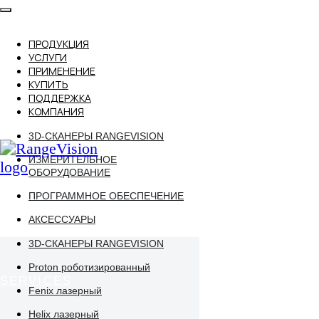
ПРОДУКЦИЯ
УСЛУГИ
ПРИМЕНЕНИЕ
КУПИТЬ
ПОДДЕРЖКА
КОМПАНИЯ
RU
PRODUCTS
3D-СКАНЕРЫ RANGEVISION
APPLICATION
ПРОДУКЦИЯ
ИЗМЕРИТЕЛЬНОЕ
ПРИМЕНЕНИЕ
ОБОРУДОВАНИЕ
ПОДДЕРЖКА
ПРОГРАММНОЕ ОБЕСПЕЧЕНИЕ
КУПИТЬ
SERVICES
КОМПАНИЯ
АКСЕССУАРЫ
УСЛУГИ
+7 (499) 322 33 20
sales@rangevision.com
3D-СКАНЕРЫ RANGEVISION
sales@rangevision.com
Proton роботизированный
EN
+7 (499) 322 33 20
Fenix лазерный
Helix лазерный