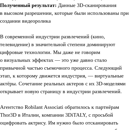
Полученный результат:
Данные 3D-сканирования
в высоком разрешении, которые были использованы при
создании видеоролика
Истории применения 3D-
сканирования:
В современной индустрии развлечений (кино,
решение различных
телевидение) в значительной степени доминируют
задач на реальных
цифровые технологии. Мы даже не говорим
производствах
о визуальных эффектах — это уже давно стало
Реверс-инжиниринг, контроль
привычной частью съемочного процесса. Следующий
геометрии, бесконтактные
этап, к которому движется индустрия, — виртуальные
измерения, создание оборудования
актёры. Сочетание реальных актеров с их 3D-моделями
для научных опытов, виртуальные
открывает новую страницу в индустрии развлечений.
музеи, продуктовый дизайн и другие
применения 3D-сканеров
Агентство Robilant Associati обратилось к партнёрам
Thor3D в Италии, компании 3DiTALY, с просьбой
оцифровать актрису. Им нужно было отсканировать