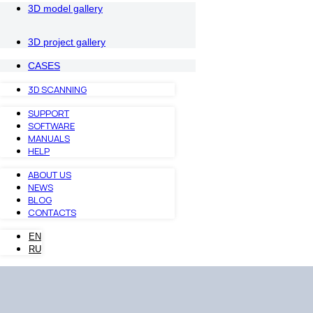
3D model gallery
3D project gallery
CASES
3D SCANNING
SUPPORT
SOFTWARE
MANUALS
HELP
ABOUT US
NEWS
BLOG
CONTACTS
EN
RU