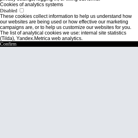
Роботизированный Proton
Cookies of analytics systems
3D-СКАНЕРЫ
Disabled
RANGEVISION
These cookies collect information to help us understand how
our websites are being used or how effective our marketing
Контакты
campaigns are, or to help us customize our websites for you.
Новости
The list of analytical cookies we use: internal site statistics
Компания
(Tilda), Yandex.Metrica web analytics.
Confirm
Техподдержка
Дистрибьюторы
Применение
Услуги
ГЛАВНОЕ