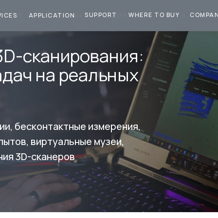
SUPPORT
WHERE TO BUY
COMPA
СЛУГИ
ПРИМЕНЕНИЕ
ПОДДЕРЖКА
КУПИТЬ
КОМ
VICES
APPLICATION
3D-сканирования:
адач на реальных
ии, бесконтактные измерения,
пытов, виртуальные музеи,
ния 3D-сканеров