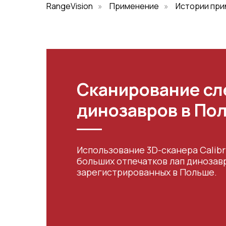
RangeVision
»
Применение
»
Истории пр
Сканирование сл
динозавров в По
Использование 3D-сканера Calib
больших отпечатков лап динозавр
зарегистрированных в Польше.