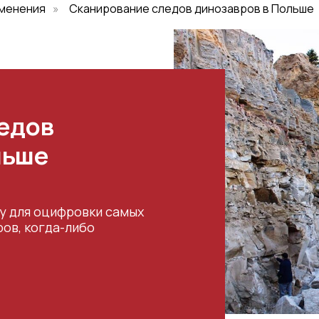
именения
»
Сканирование следов динозавров в Польше
едов
льше
ry для оцифровки самых
ов, когда-либо