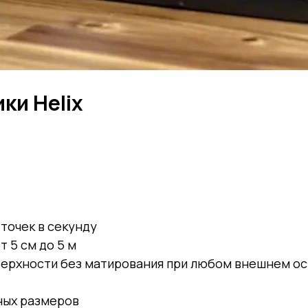
ки Helix
точек в секунду
 5 см до 5 м
верхности без матирования при любом внешнем о
ных размеров