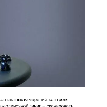
контактных измерений, контроля
им одиночной линии — сканировать