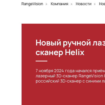
RangeVision
»
Компания
»
Новости
»
Нов
Новый ручной ла
сканер Helix
7 ноября 2024 года начался приё
лазерный 3D-сканер RangeVision 
российский 3D-сканер с синими л