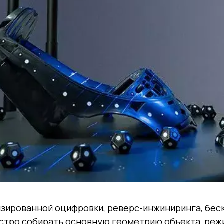
лизированной оцифровки, реверс-инжиниринга, бес
ыстро собирать основную геометрию объекта, реж