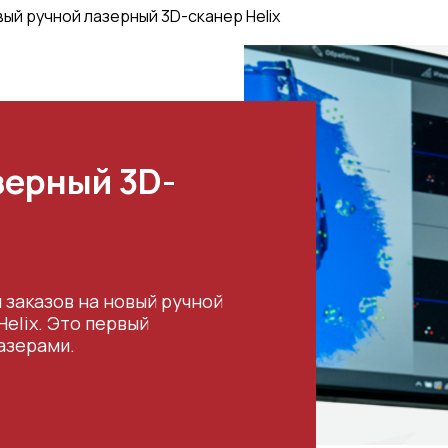
ый ручной лазерный 3D-сканер Helix
зерный 3D-
м заказов на новый ручной
Helix. Это первый
азерами.