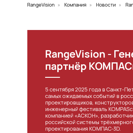
RangeVision
»
Компания
»
Новости
»
Ra
RangeVision - Ге
партнёр КОМПАСк
5 сентября 2025 года в Санкт-П
самых ожидаемых событий в рос
проектировщиков, конструкторов
инженерный фестиваль KOMPASco
компанией «АСКОН», разработчи
российской системы трёхмерног
проектирования КОМПАС-3D.