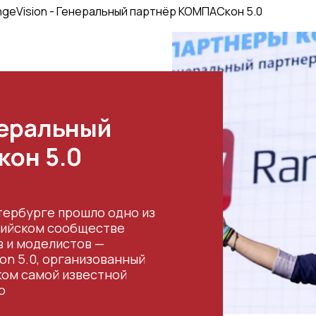
ngeVision - Генеральный партнёр КОМПАСкон 5.0
неральный
он 5.0
етербурге прошло одно из
сийском сообществе
 и моделистов —
n 5.0, организованный
ком самой известной
о