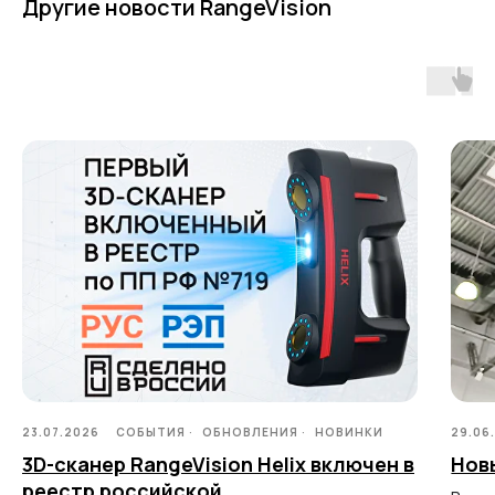
Другие новости RangeVision
MEASURING EQUIPMENT
TLS and SLAM 3D Scanners
Карта сайта
Portable measuring arms
Политика
Coordinate measuring machines
конфиденциальности
Copyright © 2026 RangeVision.
Все права защищены.
Это официальный сайт компании
RangeVision
MAIN
Services
Application
23.07.2026
СОБЫТИЯ
ОБНОВЛЕНИЯ
НОВИНКИ
29.06
Distributors
3D-сканер RangeVision Helix включен в
Нов
Support
реестр российской
Company