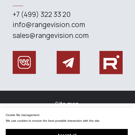
Управление файлами cookies
Cookie file management
Мы используем файлы cookie для обеспечения наилучшего взаимодействия с
сайтом.
We use cookies to ensure the best possible interaction with the site.