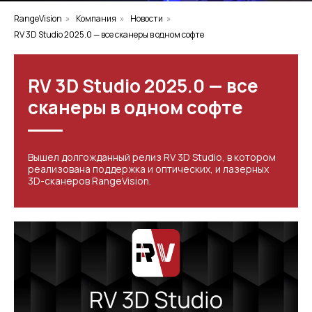
RangeVision
»
Компания
»
Новости
»
RV 3D Studio 2025.0 — все сканеры в одном софте
RV 3D Studio 2025.0 — все
сканеры в одном софте
Вышел долгожданный релиз RV 3D Studio, в котором
реализована поддержка и оптических, и лазерных
3D-сканеров RangeVision.