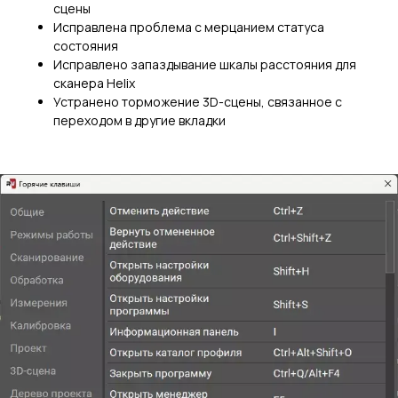
сцены
Услуги
Исправлена проблема с мерцанием статуса
Применение
состояния
Исправлено запаздывание шкалы расстояния для
Дистрибьюторы
сканера Helix
Техподдержка
Устранено торможение 3D-сцены, связанное с
Компания
переходом в другие вкладки
Новости
Контакты
3D-СКАНЕРЫ
RANGEVISION
Роботизированный Proton
Метрологический PRIME
Метрологический PRO II
Ручной лазерный Fenix
Ручной лазерный Helix
Универсальный Spectrum
Портативный Calibry