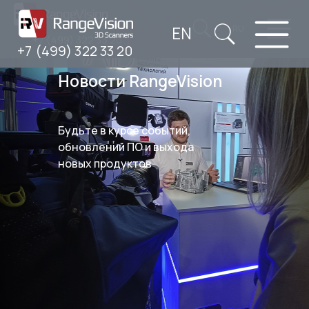
EN
RU
+7 (499) 322 33 20
+7 (499) 322 33 20
Новости RangeVision
Будьте в курсе событий,
обновлений ПО и выхода
новых продуктов