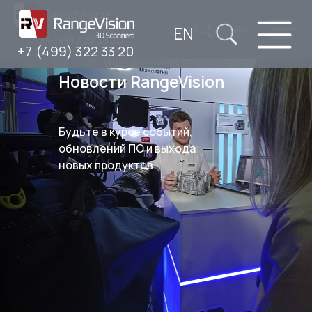
EN
RU
+7 (499) 322 33 20
+7 (499) 322 33 20
Новости RangeVision
Будьте в курсе событий,
обновлений ПО и выхода
новых продуктов