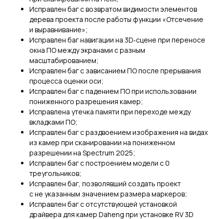
Исправлен баг с возвратом видимости элементов
дерева проекта после работы функции «Отсечение
и выравнивание»;
ГЛАВНОЕ
Исправлен баг навигации на 3D‑сцене при переносе
окна ПО между экранами с разным
Услуги
масштабированием;
Применение
Исправлен баг с зависанием ПО после прерывания
Дистрибьюторы
процесса оценки оси;
Исправлен баг с падением ПО при использовании
Техподдержка
пониженного разрешения камер;
Компания
Исправлена утечка памяти при переходе между
Новости
вкладками ПО;
Контакты
Исправлен баг с раздвоением изображения на видах
из камер при сканировании на пониженном
разрешении на Spectrum 2025;
3D-СКАНЕРЫ
RANGEVISION
Исправлен баг с построением модели с 0
треугольников;
Роботизированный Proton
Исправлен баг, позволявший создать проект
Метрологический PRIME
с не указанным значением размера маркеров;
Метрологический PRO II
Исправлен баг с отсутствующей установкой
драйвера для камер Daheng при установке RV 3D
Ручной лазерный Fenix