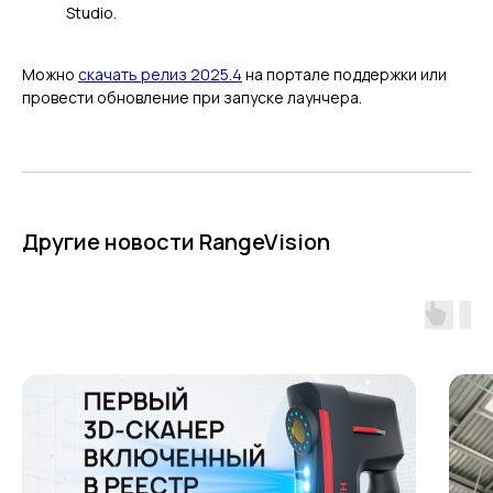
Studio.
Ручной лазерный Helix
Универсальный Spectrum
Портативный Calibry
Можно
скачать релиз 2025.4
на портале поддержки или
провести обновление при запуске лаунчера.
Портативный Calibry Mini
ИЗМЕРИТЕЛЬНОЕ
ОБОРУДОВАНИЕ
Другие новости RangeVision
Лазерные TLS и SLAM сканеры
Портативные измерительные
руки
Координатно-измерительные
машины
СВЯЖИТЕСЬ С НАМИ
+7 (499) 322 33 20
info@rangevision.com