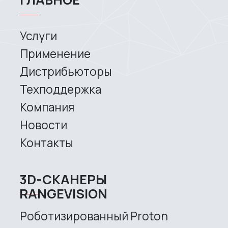
Application
Distributors
Support
Company
News
Contacts
3D SCANNERS
Robotic Proton
Metrological PRIME
Metrological PRO II
Handheld laser Fenix
Handheld laser Helix
Universal Spectrum
Handheld Calibry
Handheld Calibry Mini