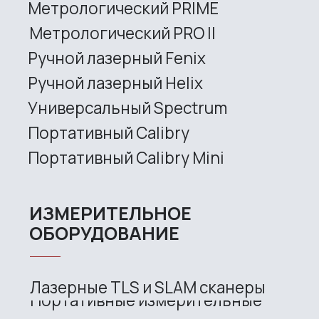
CONTACT US
+7 (499) 322 33 20
info@rangevision.com
sales@rangevision.com
Site map
Privacy policy
Copyright © 2026 RangeVision. All
rights reserved.
This is the official website of
RangeVision