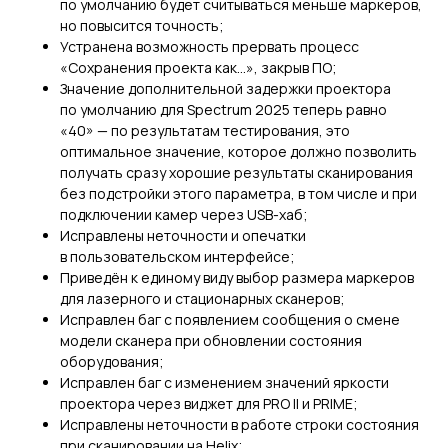
по умолчанию будет считываться меньше маркеров,
но повысится точность;
Устранена возможность прервать процесс
«Сохранения проекта как…», закрыв ПО;
Значение дополнительной задержки проектора
по умолчанию для Spectrum 2025 теперь равно
«40» — по результатам тестирования, это
оптимальное значение, которое должно позволить
получать сразу хорошие результаты сканирования
без подстройки этого параметра, в том числе и при
подключении камер через USB-хаб;
Исправлены неточности и опечатки
в пользовательском интерфейсе;
Приведён к единому виду выбор размера маркеров
для лазерного и стационарных сканеров;
Исправлен баг с появлением сообщения о смене
модели сканера при обновлении состояния
оборудования;
Исправлен баг с изменением значений яркости
проектора через виджет для PRO II и PRIME;
Исправлены неточности в работе строки состояния
при сканировании на Helix;