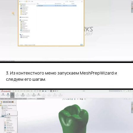
3. Из контекстного меню запускаем MeshPrepWizard и
следуем его шагам.