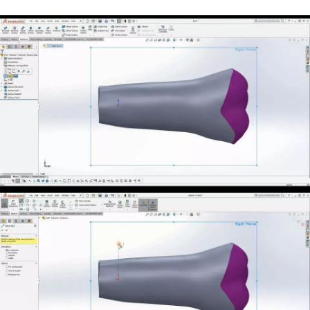
ГЛАВНОЕ
Услуги
Применение
Дистрибьюторы
Техподдержка
Компания
Новости
Контакты
3D-СКАНЕРЫ
RANGEVISION
Роботизированный Proton
Метрологический PRIME
Метрологический PRO II