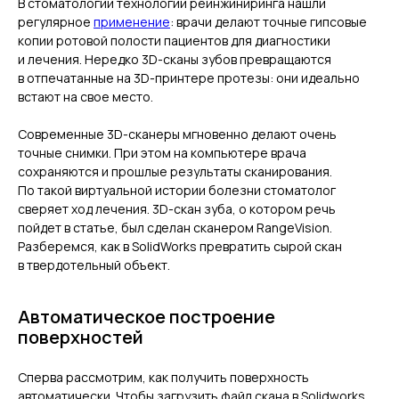
В стоматологии технологии реинжиниринга нашли
регулярное
применение
: врачи делают точные гипсовые
копии ротовой полости пациентов для диагностики
и лечения. Нередко 3D-сканы зубов превращаются
в отпечатанные на 3D-принтере протезы: они идеально
встают на свое место.
Современные 3D-сканеры мгновенно делают очень
точные снимки. При этом на компьютере врача
сохраняются и прошлые результаты сканирования.
По такой виртуальной истории болезни стоматолог
сверяет ход лечения. 3D-скан зуба, о котором речь
пойдет в статье, был сделан сканером RangeVision.
Разберемся, как в SolidWorks превратить сырой скан
в твердотельный объект.
Автоматическое построение
поверхностей
Сперва рассмотрим, как получить поверхность
автоматически. Чтобы загрузить файл скана в Solidworks,