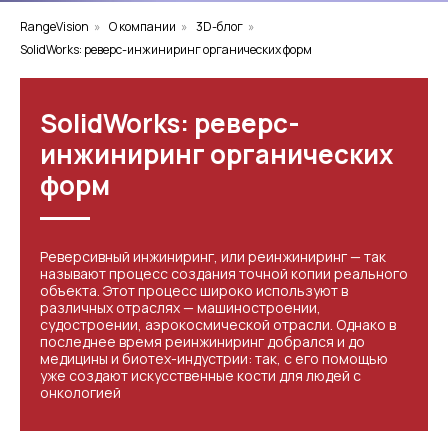
RangeVision
»
О компании
»
3D-блог
»
SolidWorks: реверс-инжиниринг органических форм
SolidWorks: реверс-
инжиниринг органических
форм
Реверсивный инжиниринг, или реинжиниринг — так
называют процесс создания точной копии реального
объекта. Этот процесс широко используют в
различных отраслях — машиностроении,
судостроении, аэрокосмической отрасли. Однако в
последнее время реинжиниринг добрался и до
медицины и биотех-индустрии: так, с его помощью
уже создают искусственные кости для людей с
онкологией