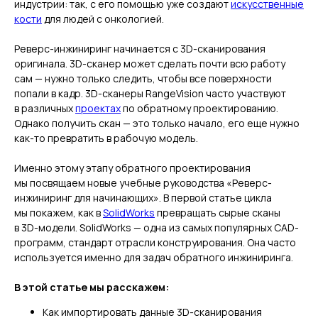
индустрии: так, с его помощью уже создают
искусственные
кости
для людей с онкологией.
Реверс-инжиниринг начинается с 3D-сканирования
оригинала. 3D-сканер может сделать почти всю работу
сам — нужно только следить, чтобы все поверхности
попали в кадр. 3D-сканеры RangeVision часто участвуют
в различных
проектах
по обратному проектированию.
Однако получить скан — это только начало, его еще нужно
как-то превратить в рабочую модель.
Именно этому этапу обратного проектирования
мы посвящаем новые учебные руководства «Реверс-
инжиниринг для начинающих». В первой статье цикла
мы покажем, как в
SolidWorks
превращать сырые сканы
в 3D-модели. SolidWorks — одна из самых популярных CAD-
программ, стандарт отрасли конструирования. Она часто
используется именно для задач обратного инжиниринга.
В этой статье мы расскажем:
Как импортировать данные 3D-сканирования